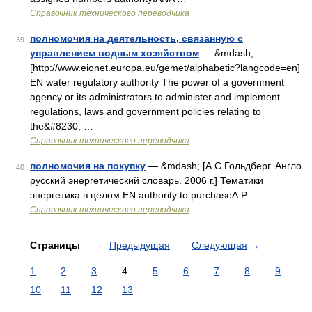
Справочник технического переводчика
полномочия на деятельность, связанную с
39
управлением водным хозяйством
— &mdash;
[http://www.eionet.europa.eu/gemet/alphabetic?langcode=en]
EN water regulatory authority The power of a government
agency or its administrators to administer and implement
regulations, laws and government policies relating to
the&#8230; …
Справочник технического переводчика
полномочия на покупку
— &mdash; [А.С.Гольдберг. Англо
40
русский энергетический словарь. 2006 г.] Тематики
энергетика в целом EN authority to purchaseA.P …
Справочник технического переводчика
Страницы
←
Предыдущая
Следующая
→
1
2
3
4
5
6
7
8
9
10
11
12
13