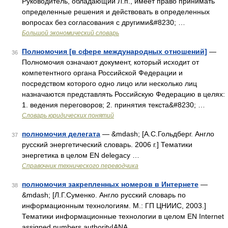
Руководитель, обладающий Л.п., имеет право принимать
определенные решения и действовать в определенных
вопросах без согласования с другими&#8230; …
Большой экономический словарь
Полномочия [в сфере международных отношений]
—
36
Полномочия означают документ, который исходит от
компетентного органа Российской Федерации и
посредством которого одно лицо или несколько лиц
назначаются представлять Российскую Федерацию в целях:
1. ведения переговоров; 2. принятия текста&#8230; …
Словарь юридических понятий
полномочия делегата
— &mdash; [А.С.Гольдберг. Англо
37
русский энергетический словарь. 2006 г.] Тематики
энергетика в целом EN delegacy …
Справочник технического переводчика
полномочия закрепленных номеров в Интернете
—
38
&mdash; [Л.Г.Суменко. Англо русский словарь по
информационным технологиям. М.: ГП ЦНИИС, 2003.]
Тематики информационные технологии в целом EN Internet
assigned numbers authorityIANA …